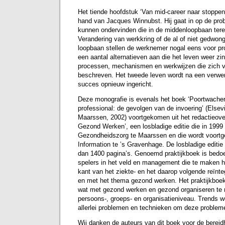
Het tiende hoofdstuk ‘Van mid-career naar stoppen
hand van Jacques Winnubst. Hij gaat in op de pr
kunnen ondervinden die in de middenloopbaan tere
Verandering van werkkring of de al of niet gedwon
loopbaan stellen de werknemer nogal eens voor pr
een aantal alternatieven aan die het leven weer z
processen, mechanismen en werkwijzen die zich 
beschreven. Het tweede leven wordt na een verwer
succes opnieuw ingericht.
Deze monografie is evenals het boek ‘Poortwache
professional: de gevolgen van de invoering’ (Else
Maarssen, 2002) voortgekomen uit het redactieover
Gezond Werken’, een losbladige editie die in 1999 v
Gezondheidszorg te Maarssen en die wordt voortg
Information te ’s Gravenhage. De losbladige editie 
dan 1400 pagina’s. Genoemd praktijkboek is bedoe
spelers in het veld en management die te maken h
kant van het ziekte- en het daarop volgende reïnte
en met het thema gezond werken. Het praktijkboek 
wat met gezond werken en gezond organiseren te 
persoons-, groeps- en organisatieniveau. Trends 
allerlei problemen en technieken om deze problem
Wij danken de auteurs van dit boek voor de bereid