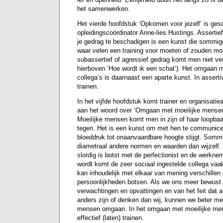
het samenwerken.
Het vierde hoofdstuk ‘Opkomen voor jezelf’ is ges
opleidingscoördinator Anne-lies Hustings. Assertie
je gedrag te beschadigen is een kunst die sommig
waar velen een training voor moeten of zouden mo
subassertief of agressief gedrag komt men niet ver
hierboven ‘Hoe wordt ik een schat’). Het omgaan m
collega’s is daarnaast een aparte kunst. In asserti
trainen.
In het vijfde hoofdstuk komt trainer en organisat
aan het woord over ‘Omgaan met moeilijke mensen 
Moeilijke mensen komt men in zijn of haar loopb
tegen. Het is een kunst om met hen te communice
bloeddruk tot onaanvaardbare hoogte stijgt. Som
diametraal andere normen en waarden dan wijzelf.
slordig is botst met de perfectionist en de werknem
wordt komt de zeer sociaal ingestelde collega vaa
kan inhoudelijk met elkaar van mening verschille
persoonlijkheden botsen. Als we ons meer bewust
verwachtingen en opvattingen en van het feit dat
anders zijn of denken dan wij, kunnen we beter me
mensen omgaan. In het omgaan met moeilijke me
effectief (laten) trainen.