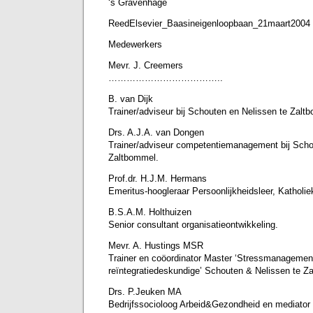
‘s Gravenhage
ReedElsevier_Baasineigenloopbaan_21maart2004
Medewerkers
Mevr. J. Creemers
………………………………..
B. van Dijk
Trainer/adviseur bij Schouten en Nelissen te Zalt
Drs. A.J.A. van Dongen
Trainer/adviseur competentiemanagement bij Scho
Zaltbommel.
Prof.dr. H.J.M. Hermans
Emeritus-hoogleraar Persoonlijkheidsleer, Katholie
B.S.A.M. Holthuizen
Senior consultant organisatieontwikkeling.
Mevr. A. Hustings MSR
Trainer en coöordinator Master ‘Stressmanagemen
reïntegratiedeskundige’ Schouten & Nelissen te Z
Drs. P.Jeuken MA
Bedrijfssocioloog Arbeid&Gezondheid en mediator