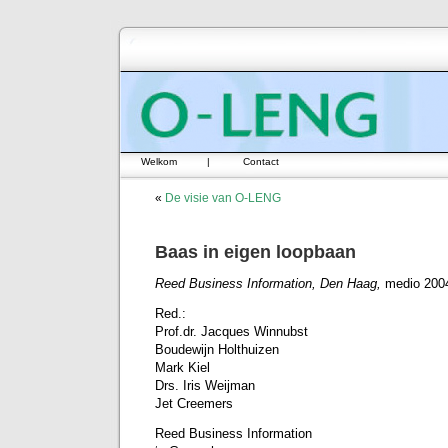
Welkom
|
Contact
«
De visie van O-LENG
Baas in eigen loopbaan
Reed Business Information, Den Haag,
medio 200
Red.:
Prof.dr. Jacques Winnubst
Boudewijn Holthuizen
Mark Kiel
Drs. Iris Weijman
Jet Creemers
Reed Business Information