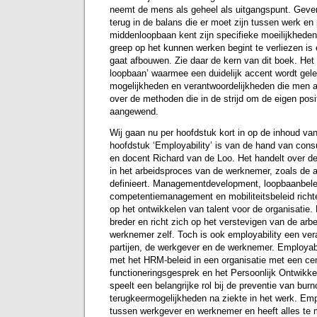
neemt de mens als geheel als uitgangspunt. Gev
terug in de balans die er moet zijn tussen werk en
middenloopbaan kent zijn specifieke moeilijkheden.
greep op het kunnen werken begint te verliezen is
gaat afbouwen. Zie daar de kern van dit boek. Het 
loopbaan’ waarmee een duidelijk accent wordt gel
mogelijkheden en verantwoordelijkheden die men 
over de methoden die in de strijd om de eigen pos
aangewend.
Wij gaan nu per hoofdstuk kort in op de inhoud van
hoofdstuk ‘Employability’ is van de hand van cons
en docent Richard van de Loo. Het handelt over de
in het arbeidsproces van de werknemer, zoals de a
definieert. Managementdevelopment, loopbaanbele
competentiemanagement en mobiliteitsbeleid richten
op het ontwikkelen van talent voor de organisatie. 
breder en richt zich op het verstevigen van de arb
werknemer zelf. Toch is ook employability een ver
partijen, de werkgever en de werknemer. Employabi
met het HRM-beleid in een organisatie met een cen
functioneringsgesprek en het Persoonlijk Ontwikke
speelt een belangrijke rol bij de preventie van bur
terugkeermogelijkheden na ziekte in het werk. Empl
tussen werkgever en werknemer en heeft alles te