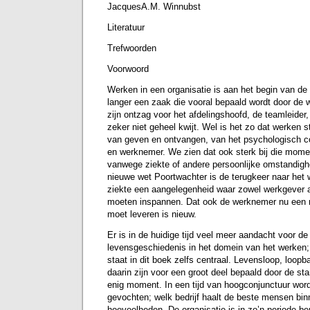
JacquesA.M. Winnubst
Literatuur
Trefwoorden
Voorwoord
Werken in een organisatie is aan het begin van de
langer een zaak die vooral bepaald wordt door de
zijn ontzag voor het afdelingshoofd, de teamleider
zeker niet geheel kwijt. Wel is het zo dat werken
van geven en ontvangen, van het psychologisch c
en werknemer. We zien dat ook sterk bij die mom
vanwege ziekte of andere persoonlijke omstandigh
nieuwe wet Poortwachter is de terugkeer naar het w
ziekte een aangelegenheid waar zowel werkgever 
moeten inspannen. Dat ook de werknemer nu een r
moet leveren is nieuw.
Er is in de huidige tijd veel meer aandacht voor de
levensgeschiedenis in het domein van het werken;
staat in dit boek zelfs centraal. Levensloop, loop
daarin zijn voor een groot deel bepaald door de s
enig moment. In een tijd van hoogconjunctuur wor
gevochten; welk bedrijf haalt de beste mensen bin
hoeveelheden. De organisatie is in zo’n periode be