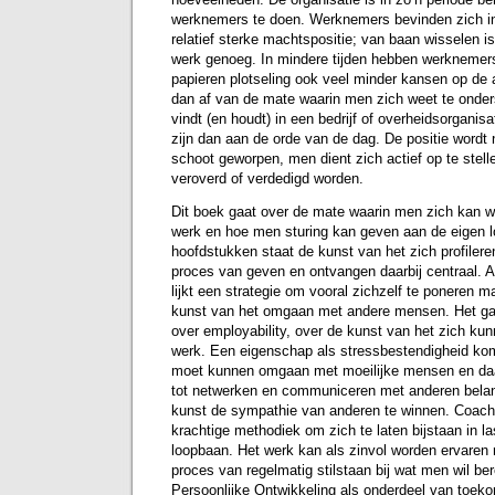
werknemers te doen. Werknemers bevinden zich in
relatief sterke machtspositie; van baan wisselen i
werk genoeg. In mindere tijden hebben werknemer
papieren plotseling ook veel minder kansen op de 
dan af van de mate waarin men zich weet te onde
vindt (en houdt) in een bedrijf of overheidsorganisa
zijn dan aan de orde van de dag. De positie wordt 
schoot geworpen, men dient zich actief op te stel
veroverd of verdedigd worden.
Dit boek gaat over de mate waarin men zich kan w
werk en hoe men sturing kan geven aan de eigen lo
hoofdstukken staat de kunst van het zich profilere
proces van geven en ontvangen daarbij centraal. Al
lijkt een strategie om vooral zichzelf te poneren m
kunst van het omgaan met andere mensen. Het gaat
over employability, over de kunst van het zich k
werk. Een eigenschap als stressbestendigheid ko
moet kunnen omgaan met moeilijke mensen en daa
tot netwerken en communiceren met anderen belang
kunst de sympathie van anderen te winnen. Coaching
krachtige methodiek om zich te laten bijstaan in l
loopbaan. Het werk kan als zinvol worden ervaren 
proces van regelmatig stilstaan bij wat men wil bere
Persoonlijke Ontwikkeling als onderdeel van toek