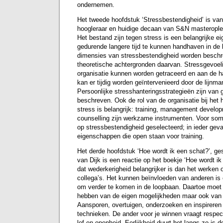
ondernemen.
Het tweede hoofdstuk ‘Stressbestendigheid’ is va
hoogleraar en huidige decaan van S&N masteropl
Het bestand zijn tegen stress is een belangrijke 
gedurende langere tijd te kunnen handhaven in de 
dimensies van stressbestendigheid worden besch
theoretische achtergronden daarvan. Stressgevoel
organisatie kunnen worden getraceerd en aan de h
kan er tijdig worden geïntervenieerd door de lijnma
Persoonlijke stresshanteringsstrategieën zijn van
beschreven. Ook de rol van de organisatie bij het
stress is belangrijk: training, management develo
counselling zijn werkzame instrumenten. Voor s
op stressbestendigheid geselecteerd; in ieder geva
eigenschappen die open staan voor training.
Het derde hoofdstuk ‘Hoe wordt ik een schat?’, ges
van Dijk is een reactie op het boekje ‘Hoe wordt ik
dat wederkerigheid belangrijker is dan het werken 
collega’s. Het kunnen beïnvloeden van anderen is 
om verder te komen in de loopbaan. Daartoe moet
hebben van de eigen mogelijkheden maar ook van 
Aansporen, overtuigen, onderzoeken en inspireren z
technieken. De ander voor je winnen vraagt respe
lef en openheid. Eerlijkheid duurt het langs zo is d