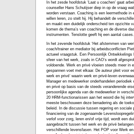
In het zesde hoofdstuk ‘Laat u coachen’ gaat arb
counseller Hans Schutijser diep in op de vraag wa
worden verstaan. Coaching is een leermethode in e
willen leren, zo stelt hij. Hij behandelt de verschi
en maakt een duidelijk onderscheid ten opzichte v
komen de thema’s van coaching en de diverse daa
instrumenten. Tenslotte geeft hij een aantal cases.
In het zevende hoofdstuk ‘Het afstemmen van werk
coach/trainer en mediator bij arbeidsconflicten Pie
actueel vraagstuk. Een Persoonlijk Ontwikkelings 
sfeer van het werk, zoals in CAO’s wordt afgesprok
voldoende. Werk en privé vloeien steeds meer in 
gespannen voet met elkaar. De auteur pleit voor 
werk en privé’ waarin werk en privé-leven evenwa
Manager en medewerker onderhandelen periodiek 
en privé op basis van de steeds veranderende eise
persoonlijke agenda van de medewerker in verschil
20 HRM-functionarissen aan het woord die hij inte
meeste beschouwen deze benadering als de toekom
beleid. In de discussie tussen regering en sociale
financiering van de zogenaamde Levensloopregeli
verlof voor zorg, leren en/of vrije tijd, wordt een du
aangebracht tussen het werk en de privé belange
verschillende levensfasen. Het POP voor Werk en Pr