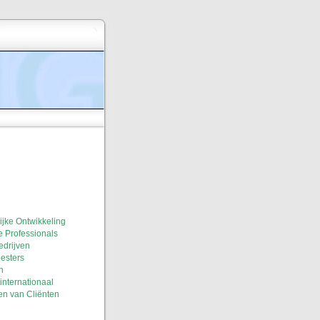
ijke Ontwikkeling
 Professionals
edrijven
esters
n
nternationaal
en van Cliënten