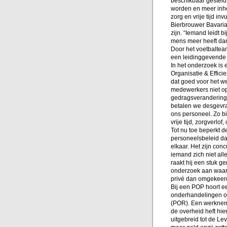
beschikbaar gesteld
worden en meer inho
zorg en vrije tijd in
Bierbrouwer Bavaria
zijn. “Iemand leidt 
mens meer heeft dan 
Door het voetbalteam
een leidinggevende f
In het onderzoek is
Organisatie & Efficie
dat goed voor het w
medewerkers niet op 
gedragsverandering of
betalen we desgevra
ons personeel. Zo b
vrije tijd, zorgverlo
Tot nu toe beperkt d
personeelsbeleid da
elkaar. Het zijn con
iemand zich niet al
raakt hij een stuk g
onderzoek aan waar 
privé dan omgekeer
Bij een POP hoort ee
onderhandelingen ov
(POR). Een werkneme
de overheid heft hie
uitgebreid tot de Le