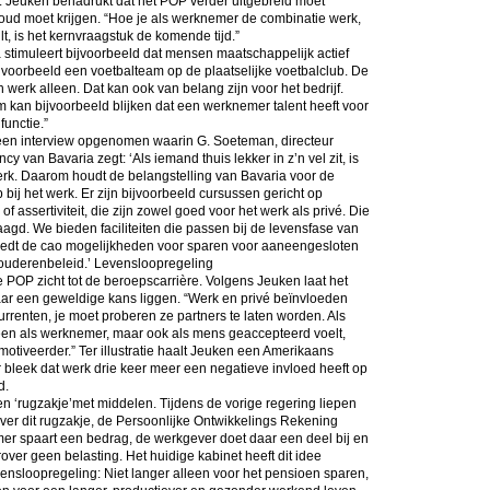
. Jeuken benadrukt dat het POP verder uitgebreid moet
ud moet krijgen. “Hoe je als werknemer de combinatie werk,
vult, is het kernvraagstuk de komende tijd.”
 stimuleert bijvoorbeeld dat mensen maatschappelijk actief
bijvoorbeeld een voetbalteam op de plaatselijke voetbalclub. De
werk alleen. Dat kan ook van belang zijn voor het bedrijf.
 kan bijvoorbeeld blijken dat een werknemer talent heeft voor
unctie.”
 een interview opgenomen waarin G. Soeteman, directeur
ncy van Bavaria zegt: ‘Als iemand thuis lekker in z’n vel zit, is
erk. Daarom houdt de belangstelling van Bavaria voor de
bij het werk. Er zijn bijvoorbeeld cursussen gericht op
 assertiviteit, die zijn zowel goed voor het werk als privé. Die
agd. We bieden faciliteiten die passen bij de levensfase van
iedt de cao mogelijkheden voor sparen voor aaneengesloten
f, ouderenbeleid.’ Levensloopregeling
e POP zicht tot de beroepscarrière. Volgens Jeuken laat het
ar een geweldige kans liggen. “Werk en privé beïnvloeden
currenten, je moet proberen ze partners te laten worden. Als
leen als werknemer, maar ook als mens geaccepteerd voelt,
emotiveerder.” Ter illustratie haalt Jeuken een Amerikaans
bleek dat werk drie keer meer een negatieve invloed heeft op
d.
n ‘rugzakje’met middelen. Tijdens de vorige regering liepen
er dit rugzakje, de Persoonlijke Ontwikkelings Rekening
r spaart een bedrag, de werkgever doet daar een deel bij en
rover geen belasting. Het huidige kabinet heeft dit idee
vensloopregeling: Niet langer alleen voor het pensioen sparen,