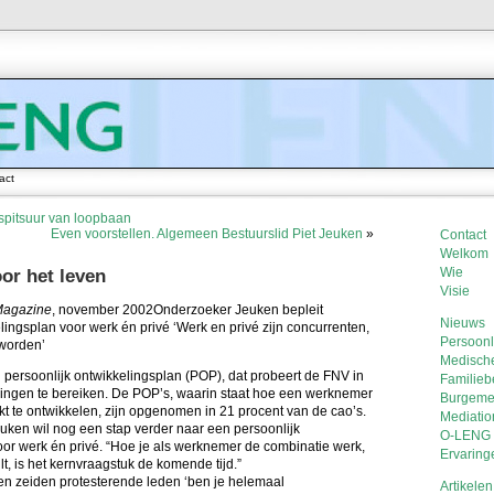
act
 spitsuur van loopbaan
Even voorstellen. Algemeen Bestuurslid Piet Jeuken
»
Contact
Welkom
Wie
or het leven
Visie
Magazine
, november 2002
Onderzoeker Jeuken bepleit
Nieuws
lingsplan voor werk én privé ‘Werk en privé zijn concurrenten,
Persoonl
 worden’
Medische
persoonlijk ontwikkelingsplan (POP), dat probeert de FNV in
Familieb
ngen te bereiken. De POP’s, waarin staat hoe een werknemer
Burgeme
nkt te ontwikkelen, zijn opgenomen in 21 procent van de cao’s.
Mediatio
uken wil nog een stap verder naar een persoonlijk
O-LENG i
oor werk én privé. “Hoe je als werknemer de combinatie werk,
Ervaring
vult, is het kernvraagstuk de komende tijd.”
n zeiden protesterende leden ‘ben je helemaal
Artikelen