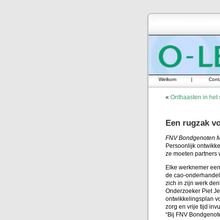
Welkom
|
Cont
«
Onthaasten in het
Een rugzak vo
FNV Bondgenoten 
Persoonlijk ontwikke
ze moeten partners
Elke werknemer een 
de cao-onderhandeli
zich in zijn werk de
Onderzoeker Piet Je
ontwikkelingsplan v
zorg en vrije tijd in
“Bij FNV Bondgenote