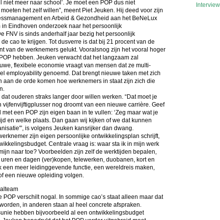
l niet meer naar school’. Je moet een POP dus niet
Intervie
moeten het zelf willen”, meent Piet Jeuken. Hij deed voor zijn
ressmanagement en Arbeid & Gezondheid aan het BeNeLux
m in Eindhoven onderzoek naar het persoonlijk
e FNV is sinds anderhalf jaar bezig het persoonlijk
de cao te krijgen. Tot dusverre is dat bij 21 procent van de
nt van de werknemers gelukt. Vooralsnog zijn het vooral hoger
 POP hebben. Jeuken verwacht dat het langzaam zal
euwe, flexibele economie vraagt van mensen dat ze multi-
wel employability genoemd. Dat brengt nieuwe taken met zich
 aan de orde komen hoe werknemers in staat zijn zich die
n.
k dat ouderen straks langer door willen werken. “Dat moet je
 vijfenvijftigplusser nog droomt van een nieuwe carrière. Geef
met een POP zijn eigen baan in te vullen: ‘Zeg maar wat je
tijd en welke plaats. Dan gaan wij kijken of we dat kunnen
anisatie'”, is volgens Jeuken kansrijker dan dwang.
 werknemer zijn eigen persoonlijke ontwikkelingsplan schrijft,
ikkelingsbudget. Centrale vraag is: waar sta ik in mijn werk
rmijn naar toe? Voorbeelden zijn zelf de werktijden bepalen,
, uren en dagen (ver)kopen, telewerken, duobanen, kort en
ok een meer leidinggevende functie, een wereldreis maken,
of een nieuwe opleiding volgen.
balteam
 POP verschilt nogal. In sommige cao’s staat alleen maar dat
worden, in anderen staan al heel concrete afspraken.
unie hebben bijvoorbeeld al een ontwikkelingsbudget