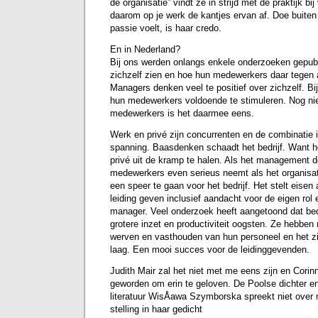
de organisatie” vindt ze in strijd met de praktijk bi
daarom op je werk de kantjes ervan af. Doe buiten 
passie voelt, is haar credo.
En in Nederland?
Bij ons werden onlangs enkele onderzoeken gepub
zichzelf zien en hoe hun medewerkers daar tegen a
Managers denken veel te positief over zichzelf. B
hun medewerkers voldoende te stimuleren. Nog ni
medewerkers is het daarmee eens.
Werk en privé zijn concurrenten en de combinatie 
spanning. Baasdenken schaadt het bedrijf. Want he
privé uit de kramp te halen. Als het management 
medewerkers even serieus neemt als het organisat
een speer te gaan voor het bedrijf. Het stelt eisen a
leiding geven inclusief aandacht voor de eigen rol
manager. Veel onderzoek heeft aangetoond dat bed
grotere inzet en productiviteit oogsten. Ze hebben
werven en vasthouden van hun personeel en het zie
laag. Een mooi succes voor de leidinggevenden.
Judith Mair zal het niet met me eens zijn en Corin
geworden om erin te geloven. De Poolse dichter en
literatuur WisÅawa Szymborska spreekt niet over
stelling in haar gedicht