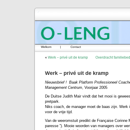
Welkom
|
Contact
«
Werk – privé uit de kramp
Overdracht familiebedri
Werk – privé uit de kramp
Nieuwsbrief ! Baak Platform Professioneel Coa
Management Centrum
, Voorjaar 2005
De Duitse Judith Mair vindt dat het mooi is gewees
pretpark.
Niks coach, de manager moet de baas zijn. Werk is
voor de vrije tijd.
Van de weeromstuit predikt de Française Corinne Ma
paresse ”). Mooie woorden van managers over wer