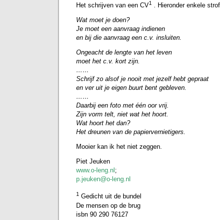
1
Het schrijven van een CV
. Hieronder enkele stro
Wat moet je doen?
Je moet een aanvraag indienen
en bij die aanvraag een c.v. insluiten.
Ongeacht de lengte van het leven
moet het c.v. kort zijn.
……
Schrijf zo alsof je nooit met jezelf hebt gepraat
en ver uit je eigen buurt bent gebleven.
……
Daarbij een foto met één oor vrij.
Zijn vorm telt, niet wat het hoort.
Wat hoort het dan?
Het dreunen van de papiervernietigers.
Mooier kan ik het niet zeggen.
Piet Jeuken
www.o-leng.nl
;
p.jeuken@o-leng.nl
1
Gedicht uit de bundel
De mensen op de brug
isbn 90 290 76127